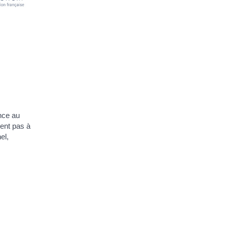
ance au
sent pas à
el,