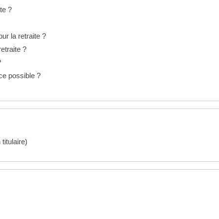
te ?
r la retraite ?
etraite ?
?
ce possible ?
titulaire)