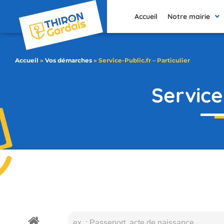
contenu
principal
Accueil
Notre mairie
Accueil
»
Vos démarches
»
Service-Public.fr – Particulier
Service-