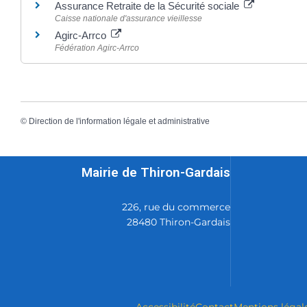
Assurance Retraite de la Sécurité sociale
Caisse nationale d'assurance vieillesse
Agirc-Arrco
Fédération Agirc-Arrco
©
Direction de l'information légale et administrative
Mairie de Thiron-Gardais
226, rue du commerce
28480 Thiron-Gardais
Accessibilité
Contact
Mentions légal