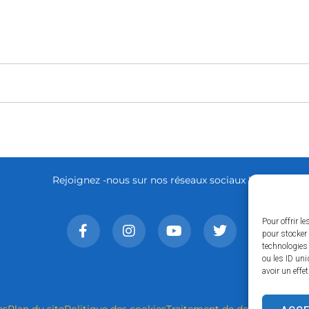
Rejoignez -nous sur nos réseaux sociaux !
Pour offrir l
pour stocker 
technologies
ou les ID uni
avoir un effe
es
Plan du site
Politique des cookies
Traitement de données perso