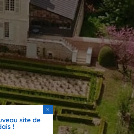
uveau site de
ais !