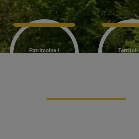
Patrimoine /
Territoir
Histoire
Perch