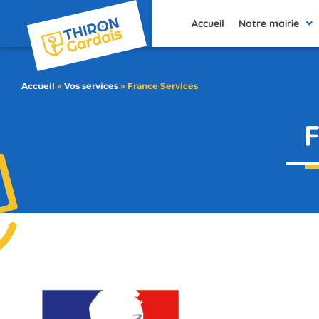
contenu
principal
Accueil
Notre mairie
Accueil
»
Vos services
»
France Services
F