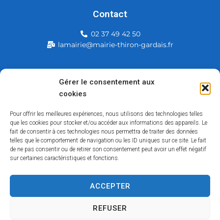
Contact
02 37 49 42 50
lamairie@mairie-thiron-gardais.fr
Mairie de Thiron-Gardais
Gérer le consentement aux
cookies
226, rue du commerce
28480 Thiron-Gardais
Pour offrir les meilleures expériences, nous utilisons des technologies telles
que les cookies pour stocker et/ou accéder aux informations des appareils. Le
fait de consentir à ces technologies nous permettra de traiter des données
telles que le comportement de navigation ou les ID uniques sur ce site. Le fait
de ne pas consentir ou de retirer son consentement peut avoir un effet négatif
sur certaines caractéristiques et fonctions.
ACCEPTER
Accessibilité
Contact
Mentions légales
Plan du site
Politique des cookies
Traitement de données personnelles
REFUSER