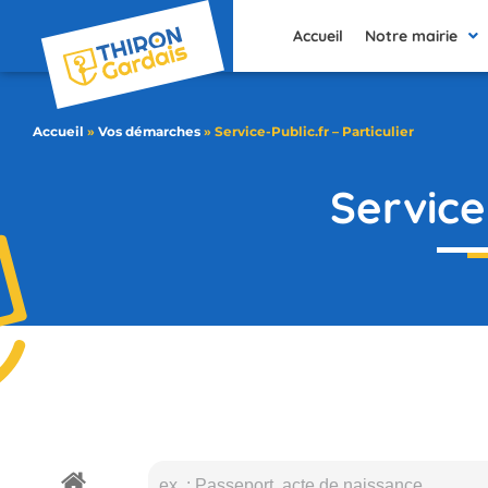
contenu
principal
Accueil
Notre mairie
Accueil
»
Vos démarches
»
Service-Public.fr – Particulier
Service-