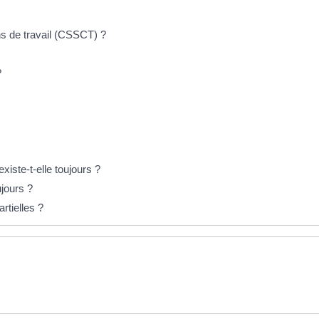
ns de travail (CSSCT) ?
?
iste-t-elle toujours ?
ujours ?
rtielles ?