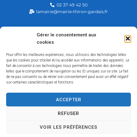
02 37 49 42 50
lamairie@mairie-thiron-gardais.fr
Mairie de Thiron-Gardais
Gérer le consentement aux
cookies
226, rue du commerce
28480 Thiron-Gardais
Pour offrir les meilleures expériences, nous utilisons des technologies telles
que les cookies pour stocker et/ou accéder aux informations des appareils. Le
fait de consentir à ces technologies nous permettra de traiter des données
telles que le comportement de navigation ou les ID uniques sur ce site. Le fait
de ne pas consentir ou de retirer son consentement peut avoir un effet négatif
sur certaines caractéristiques et fonctions.
ACCEPTER
Accessibilité
Contact
Mentions légales
Plan du site
Politique des cookies
Traitement de données personnelles
REFUSER
VOIR LES PRÉFÉRENCES
Copyright © 2026 – Tous droits réservés