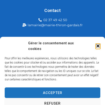
Contact
02 37 49 42 50
lamairie@mairie-thiron-gardais.fr
Mairie de Thiron-Gardais
Gérer le consentement aux
cookies
226, rue du commerce
28480 Thiron-Gardais
Pour offrir les meilleures expériences, nous utilisons des technologies telles
que les cookies pour stocker et/ou accéder aux informations des appareils. Le
fait de consentir à ces technologies nous permettra de traiter des données
telles que le comportement de navigation ou les ID uniques sur ce site. Le fait
de ne pas consentir ou de retirer son consentement peut avoir un effet négatif
sur certaines caractéristiques et fonctions.
ACCEPTER
Accessibilité
Contact
Mentions légales
Plan du site
Politique des cookies
Traitement de données personnelles
REFUSER