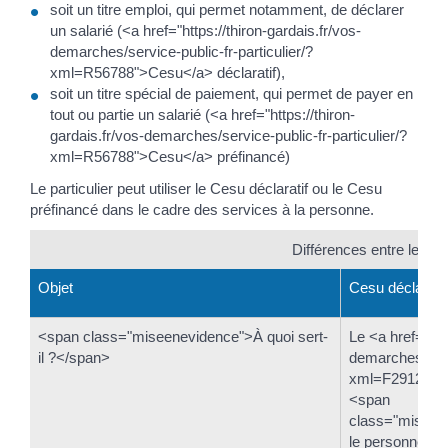
soit un titre emploi, qui permet notamment, de déclarer
un salarié (<a href="https://thiron-gardais.fr/vos-
demarches/service-public-fr-particulier/?
xml=R56788">Cesu</a> déclaratif),
soit un titre spécial de paiement, qui permet de payer en
tout ou partie un salarié (<a href="https://thiron-
gardais.fr/vos-demarches/service-public-fr-particulier/?
xml=R56788">Cesu</a> préfinancé)
Le particulier peut utiliser le Cesu déclaratif ou le Cesu
préfinancé dans le cadre des services à la personne.
Différences entre le Ces
Objet
Cesu déclaratif
<span class="miseenevidence">À quoi sert-
Le <a href="http
il ?</span>
demarches/servi
xml=F2912">Ce
<span
class="miseen
le personnel e