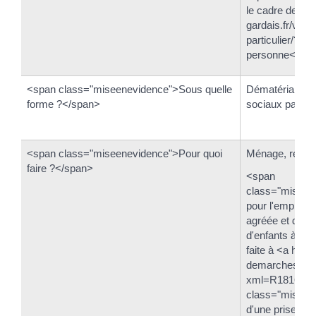
le cadre des <a
gardais.fr/vos-
particulier/?x
personne</a>
<span class="miseenevidence">Sous quelle
Dématérialisée
forme ?</span>
sociaux papier
<span class="miseenevidence">Pour quoi
Ménage, repass
faire ?</span>
<span
class="miseene
pour l'emploi d
agréée et d'un 
d'enfants à domi
faite à <a href=
demarches/servi
xml=R18165">
class="miseene
d'une prise en 