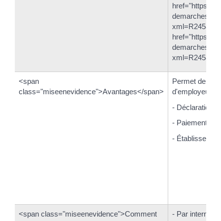
href="https://th
demarches/servi
xml=R24582">
href="https://th
demarches/servi
xml=R24583">
<span
Permet de remp
class="miseenevidence">Avantages</span>
d'employeur, n
- Déclaration d
- Paiement des 
- Établissement
<span class="miseenevidence">Comment
- Par internet a