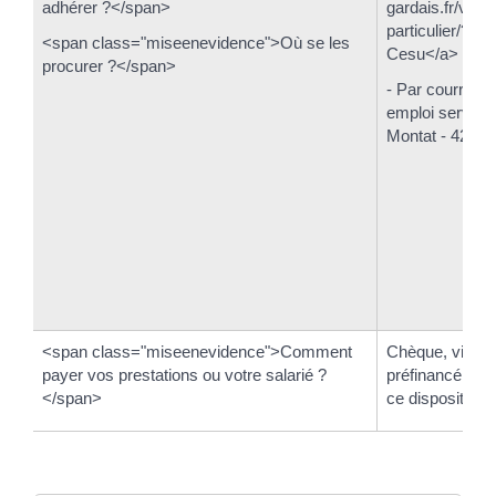
adhérer ?</span>
gardais.fr/vos-
particulier/?x
<span class="miseenevidence">Où se les
Cesu</a>
procurer ?</span>
- Par courrier 
emploi service 
Montat - 42 96
<span class="miseenevidence">Comment
Chèque, vireme
payer vos prestations ou votre salarié ?
préfinancé ou 
</span>
ce dispositif