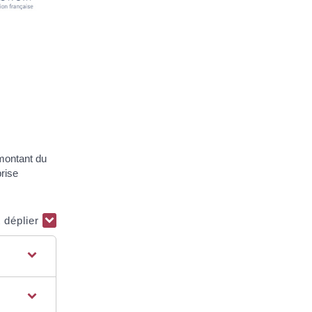
 montant du
prise
t déplier