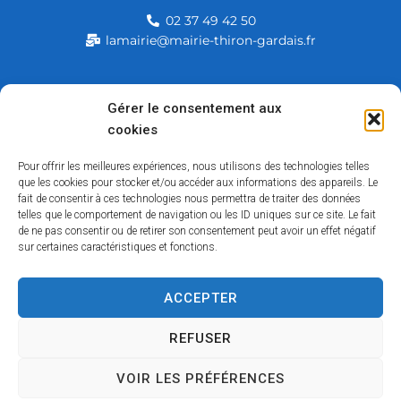
02 37 49 42 50
lamairie@mairie-thiron-gardais.fr
Mairie de Thiron-Gardais
Gérer le consentement aux
cookies
226, rue du commerce
28480 Thiron-Gardais
Pour offrir les meilleures expériences, nous utilisons des technologies telles
que les cookies pour stocker et/ou accéder aux informations des appareils. Le
fait de consentir à ces technologies nous permettra de traiter des données
telles que le comportement de navigation ou les ID uniques sur ce site. Le fait
de ne pas consentir ou de retirer son consentement peut avoir un effet négatif
sur certaines caractéristiques et fonctions.
ACCEPTER
Accessibilité
Contact
Mentions légales
Plan du site
Politique des cookies
Traitement de données personnelles
REFUSER
VOIR LES PRÉFÉRENCES
Copyright © 2026 – Tous droits réservés