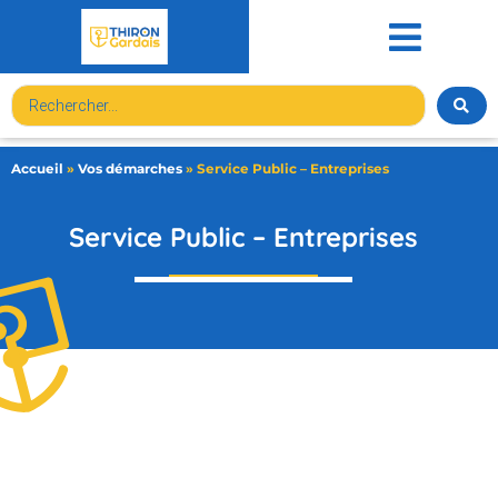
contenu
principal
Accueil
»
Vos démarches
»
Service Public – Entreprises
Service Public – Entreprises