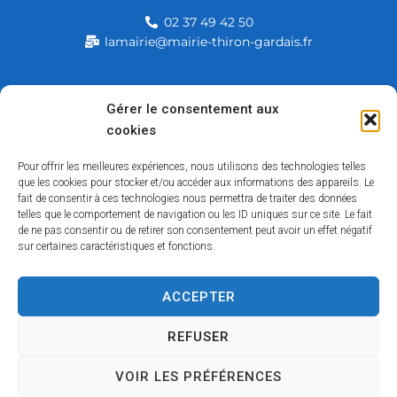
02 37 49 42 50
lamairie@mairie-thiron-gardais.fr
Mairie de Thiron-Gardais
Gérer le consentement aux
cookies
226, rue du commerce
28480 Thiron-Gardais
Pour offrir les meilleures expériences, nous utilisons des technologies telles
que les cookies pour stocker et/ou accéder aux informations des appareils. Le
fait de consentir à ces technologies nous permettra de traiter des données
telles que le comportement de navigation ou les ID uniques sur ce site. Le fait
de ne pas consentir ou de retirer son consentement peut avoir un effet négatif
sur certaines caractéristiques et fonctions.
ACCEPTER
Accessibilité
Contact
Mentions légales
Plan du site
Politique des cookies
Traitement de données personnelles
REFUSER
VOIR LES PRÉFÉRENCES
Copyright © 2026 – Tous droits réservés