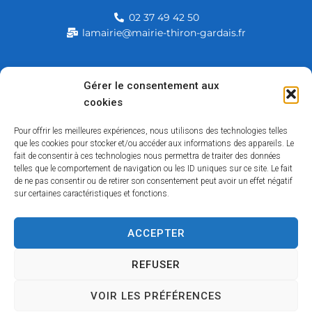
02 37 49 42 50
lamairie@mairie-thiron-gardais.fr
Mairie de Thiron-Gardais
Gérer le consentement aux
cookies
226, rue du commerce
28480 Thiron-Gardais
Pour offrir les meilleures expériences, nous utilisons des technologies telles
que les cookies pour stocker et/ou accéder aux informations des appareils. Le
fait de consentir à ces technologies nous permettra de traiter des données
telles que le comportement de navigation ou les ID uniques sur ce site. Le fait
de ne pas consentir ou de retirer son consentement peut avoir un effet négatif
sur certaines caractéristiques et fonctions.
ACCEPTER
Accessibilité
Contact
Mentions légales
Plan du site
Politique des cookies
Traitement de données personnelles
REFUSER
VOIR LES PRÉFÉRENCES
Copyright © 2026 – Tous droits réservés