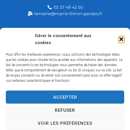
02 37 49 42 50
lamairie@mairie-thiron-gardais.fr
Mairie de Thiron-Gardais
Gérer le consentement aux
cookies
226, rue du commerce
28480 Thiron-Gardais
Pour offrir les meilleures expériences, nous utilisons des technologies telles
que les cookies pour stocker et/ou accéder aux informations des appareils. Le
fait de consentir à ces technologies nous permettra de traiter des données
telles que le comportement de navigation ou les ID uniques sur ce site. Le fait
de ne pas consentir ou de retirer son consentement peut avoir un effet négatif
sur certaines caractéristiques et fonctions.
ACCEPTER
Accessibilité
Contact
Mentions légales
Plan du site
Politique des cookies
Traitement de données personnelles
REFUSER
VOIR LES PRÉFÉRENCES
Copyright © 2026 – Tous droits réservés