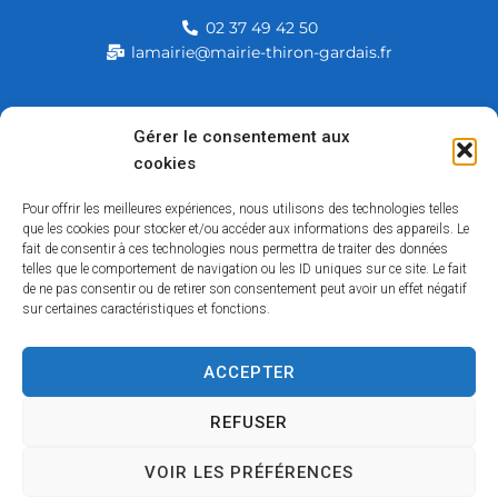
02 37 49 42 50
lamairie@mairie-thiron-gardais.fr
Mairie de Thiron-Gardais
Gérer le consentement aux
cookies
226, rue du commerce
28480 Thiron-Gardais
Pour offrir les meilleures expériences, nous utilisons des technologies telles
que les cookies pour stocker et/ou accéder aux informations des appareils. Le
fait de consentir à ces technologies nous permettra de traiter des données
telles que le comportement de navigation ou les ID uniques sur ce site. Le fait
de ne pas consentir ou de retirer son consentement peut avoir un effet négatif
sur certaines caractéristiques et fonctions.
ACCEPTER
Accessibilité
Contact
Mentions légales
Plan du site
Politique des cookies
Traitement de données personnelles
REFUSER
VOIR LES PRÉFÉRENCES
Copyright © 2026 – Tous droits réservés