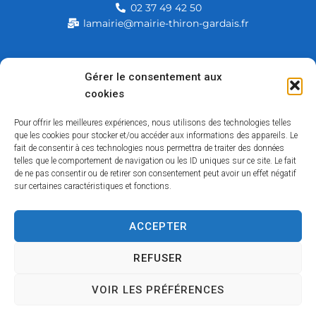
02 37 49 42 50
lamairie@mairie-thiron-gardais.fr
Mairie de Thiron-Gardais
Gérer le consentement aux
cookies
226, rue du commerce
28480 Thiron-Gardais
Pour offrir les meilleures expériences, nous utilisons des technologies telles
que les cookies pour stocker et/ou accéder aux informations des appareils. Le
fait de consentir à ces technologies nous permettra de traiter des données
telles que le comportement de navigation ou les ID uniques sur ce site. Le fait
de ne pas consentir ou de retirer son consentement peut avoir un effet négatif
sur certaines caractéristiques et fonctions.
ACCEPTER
Accessibilité
Contact
Mentions légales
Plan du site
Politique des cookies
Traitement de données personnelles
REFUSER
VOIR LES PRÉFÉRENCES
Copyright © 2026 – Tous droits réservés