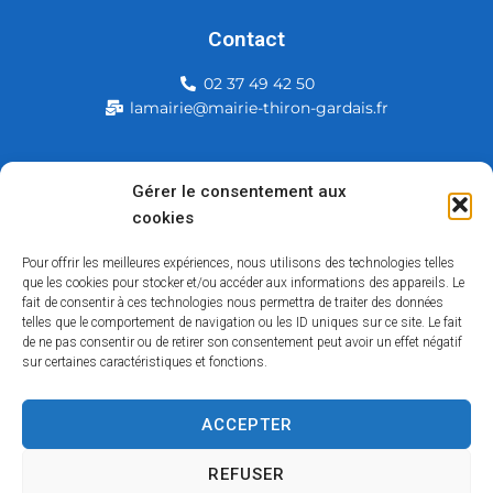
Contact
02 37 49 42 50
lamairie@mairie-thiron-gardais.fr
Mairie de Thiron-Gardais
Gérer le consentement aux
cookies
226, rue du commerce
28480 Thiron-Gardais
Pour offrir les meilleures expériences, nous utilisons des technologies telles
que les cookies pour stocker et/ou accéder aux informations des appareils. Le
fait de consentir à ces technologies nous permettra de traiter des données
telles que le comportement de navigation ou les ID uniques sur ce site. Le fait
de ne pas consentir ou de retirer son consentement peut avoir un effet négatif
sur certaines caractéristiques et fonctions.
ACCEPTER
Accessibilité
Contact
Mentions légales
Plan du site
Politique des cookies
Traitement de données personnelles
REFUSER