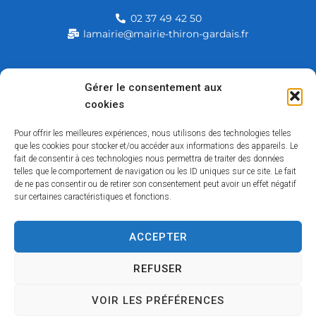
02 37 49 42 50
lamairie@mairie-thiron-gardais.fr
Mairie de Thiron-Gardais
Gérer le consentement aux
cookies
226, rue du commerce
28480 Thiron-Gardais
Pour offrir les meilleures expériences, nous utilisons des technologies telles
que les cookies pour stocker et/ou accéder aux informations des appareils. Le
fait de consentir à ces technologies nous permettra de traiter des données
telles que le comportement de navigation ou les ID uniques sur ce site. Le fait
de ne pas consentir ou de retirer son consentement peut avoir un effet négatif
sur certaines caractéristiques et fonctions.
ACCEPTER
Accessibilité
Contact
Mentions légales
Plan du site
Politique des cookies
Traitement de données personnelles
REFUSER
VOIR LES PRÉFÉRENCES
Copyright © 2026 – Tous droits réservés