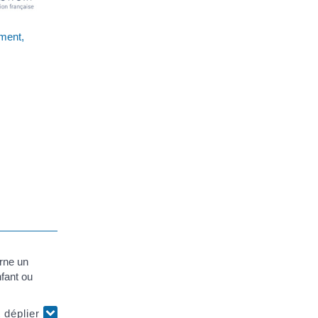
ement,
erne un
fant ou
t déplier