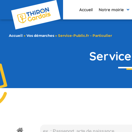
contenu
principal
Accueil
Notre mairie
Accueil
»
Vos démarches
»
Service-Public.fr – Particulier
Service-