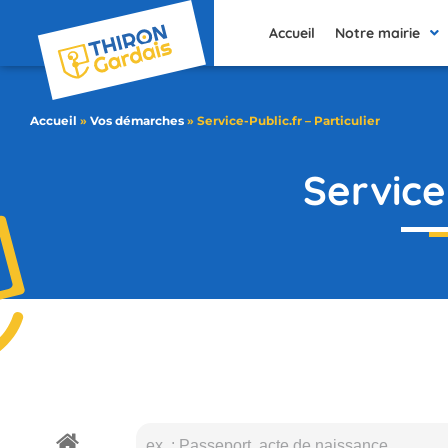
contenu
principal
Accueil
Notre mairie
Accueil
»
Vos démarches
»
Service-Public.fr – Particulier
Service-