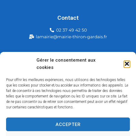
Contact
02 37 49 42 50
lamairie@mairie-thiron-gardais.fr
Mairie de Thiron-Gardais
Gérer le consentement aux
cookies
226, rue du commerce
28480 Thiron-Gardais
Pour offrir les meilleures expériences, nous utilisons des technologies telles
que les cookies pour stocker et/ou accéder aux informations des appareils. Le
fait de consentir à ces technologies nous permettra de traiter des données
telles que le comportement de navigation ou les ID uniques sur ce site. Le fait
de ne pas consentir ou de retirer son consentement peut avoir un effet négatif
sur certaines caractéristiques et fonctions.
ACCEPTER
Accessibilité
Contact
Mentions légales
Plan du site
Politique des cookies
Traitement de données personnelles