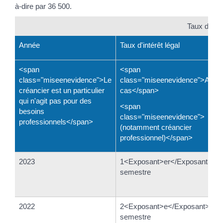
à-dire par 36 500.
Taux d'intér
Année
Taux d'intérêt légal
<span
<span
class="miseenevidence">Le
class="miseenevidence">Autre
créancier est un particulier
cas</span>
qui n'agit pas pour des
<span
besoins
class="miseenevidence">
professionnels</span>
(notamment créancier
professionnel)</span>
2023
1<Exposant>er</Exposant>
semestre
2022
2<Exposant>e</Exposant>
semestre