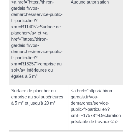
<a href="https://thiron-
Aucune autorisation
gardais.fr/vos-
demarches/service-public-
fr-particulier/?
xml=R11405">Surface de
plancher</a> et <a
href="https://thiron-
gardais.fr/vos-
demarches/service-public-
fr-particulier/?
xml=R15257">emprise au
sol</a> inférieures ou
égales à 5 m²
Surface de plancher ou
<a href="https://thiron-
emprise au sol supérieures
gardais.fr/vos-
à 5 m² et jusqu'à 20 m²
demarches/service-
public-fr-particulier/?
xml=F17578">Déclaration
préalable de travaux</a>