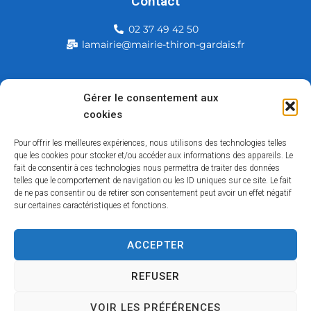
Contact
02 37 49 42 50
lamairie@mairie-thiron-gardais.fr
Mairie de Thiron-Gardais
Gérer le consentement aux
cookies
226, rue du commerce
28480 Thiron-Gardais
Pour offrir les meilleures expériences, nous utilisons des technologies telles
que les cookies pour stocker et/ou accéder aux informations des appareils. Le
fait de consentir à ces technologies nous permettra de traiter des données
telles que le comportement de navigation ou les ID uniques sur ce site. Le fait
de ne pas consentir ou de retirer son consentement peut avoir un effet négatif
sur certaines caractéristiques et fonctions.
ACCEPTER
Accessibilité
Contact
Mentions légales
Plan du site
Politique des cookies
Traitement de données personnelles
REFUSER
VOIR LES PRÉFÉRENCES
Copyright © 2026 – Tous droits réservés