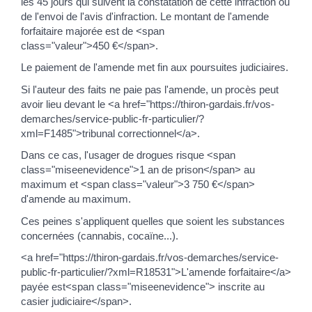
les 45 jours qui suivent la constatation de cette infraction ou
de l'envoi de l'avis d'infraction. Le montant de l'amende
forfaitaire majorée est de <span
class="valeur">450 €</span>.
Le paiement de l'amende met fin aux poursuites judiciaires.
Si l'auteur des faits ne paie pas l'amende, un procès peut
avoir lieu devant le <a href="https://thiron-gardais.fr/vos-
demarches/service-public-fr-particulier/?
xml=F1485">tribunal correctionnel</a>.
Dans ce cas, l'usager de drogues risque <span
class="miseenevidence">1 an de prison</span> au
maximum et <span class="valeur">3 750 €</span>
d'amende au maximum.
Ces peines s'appliquent quelles que soient les substances
concernées (cannabis, cocaïne...).
<a href="https://thiron-gardais.fr/vos-demarches/service-
public-fr-particulier/?xml=R18531">L'amende forfaitaire</a>
payée est<span class="miseenevidence"> inscrite au
casier judiciaire</span>.