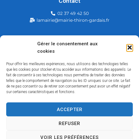
Contact
02 37 49 42 50
lamairie@mairie-thiron-gardais.fr
Mairie de Thiron-Gardais
Gérer le consentement aux
cookies
226, rue du commerce
28480 Thiron-Gardais
Pour offrir les meilleures expériences, nous utilisons des technologies telles
que les cookies pour stocker et/ou accéder aux informations des appareils. Le
fait de consentir à ces technologies nous permettra de traiter des données
telles que le comportement de navigation ou les ID uniques sur ce site. Le fait
de ne pas consentir ou de retirer son consentement peut avoir un effet négatif
sur certaines caractéristiques et fonctions.
ACCEPTER
Accessibilité
Contact
Mentions légales
Plan du site
Politique des cookies
Traitement de données personnelles
REFUSER
VOIR LES PRÉFÉRENCES
Copyright © 2026 – Tous droits réservés