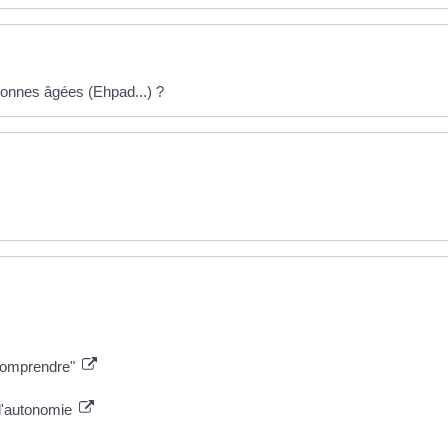
onnes âgées (Ehpad...) ?
à comprendre"
 d'autonomie