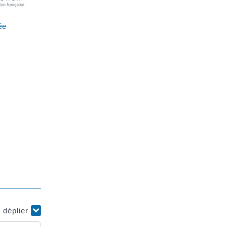
ée
t déplier