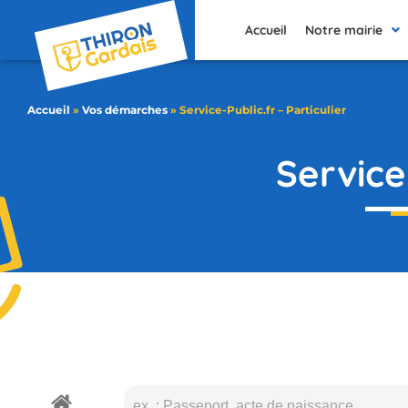
contenu
principal
Accueil
Notre mairie
Accueil
»
Vos démarches
»
Service-Public.fr – Particulier
Service-