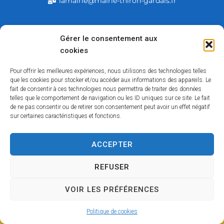
lamairie@mairie-thiron-gardais.fr
Mairie de Thiron-Gardais
Gérer le consentement aux
cookies
226, rue du commerce
28480 Thiron-Gardais
Pour offrir les meilleures expériences, nous utilisons des technologies telles
que les cookies pour stocker et/ou accéder aux informations des appareils. Le
fait de consentir à ces technologies nous permettra de traiter des données
telles que le comportement de navigation ou les ID uniques sur ce site. Le fait
de ne pas consentir ou de retirer son consentement peut avoir un effet négatif
sur certaines caractéristiques et fonctions.
ACCEPTER
Accessibilité
Contact
Mentions légales
Plan du site
Politique des cookies
Traitement de données personnelles
REFUSER
VOIR LES PRÉFÉRENCES
Copyright © 2026 – Tous droits réservés
Propulsé par Utopia
(sites internet de collectivités & GRC/GRU)
Politique de cookies