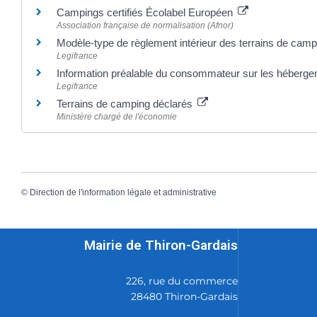
Campings certifiés Écolabel Européen
Association française de normalisation (Afnor)
Modèle-type de règlement intérieur des terrains de cam
Legifrance
Information préalable du consommateur sur les héberge
Legifrance
Terrains de camping déclarés
Ministère chargé de l'économie
©
Direction de l'information légale et administrative
Mairie de Thiron-Gardais
226, rue du commerce
28480 Thiron-Gardais