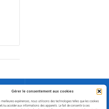
Contact
Gérer le consentement aux cookies
02 37 49 42 50
es meilleures expériences, nous utilisons des technologies telles que les cookies
lamairie@mairie-thiron-gardais.fr
et/ou accéder aux informations des appareils. Le fait de consentir à ces