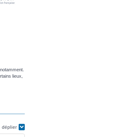
s notamment.
tains lieux,
t déplier