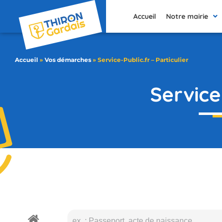
contenu
principal
Accueil
Notre mairie
Accueil
»
Vos démarches
»
Service-Public.fr – Particulier
Service-