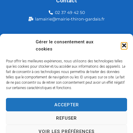
Contact
02 37 49 42 50
lamairie@mairie-thiron-gardais.fr
Mairie de Thiron-Gardais
Gérer le consentement aux
cookies
226, rue du commerce
28480 Thiron-Gardais
Pour offrir les meilleures expériences, nous utilisons des technologies telles
que les cookies pour stocker et/ou accéder aux informations des appareils. Le
fait de consentir à ces technologies nous permettra de traiter des données
telles que le comportement de navigation ou les ID uniques sur ce site. Le fait
de ne pas consentir ou de retirer son consentement peut avoir un effet négatif
sur certaines caractéristiques et fonctions.
ACCEPTER
Accessibilité
Contact
Mentions légales
Plan du site
Politique des cookies
Traitement de données personnelles
REFUSER
VOIR LES PRÉFÉRENCES
Copyright © 2026 – Tous droits réservés