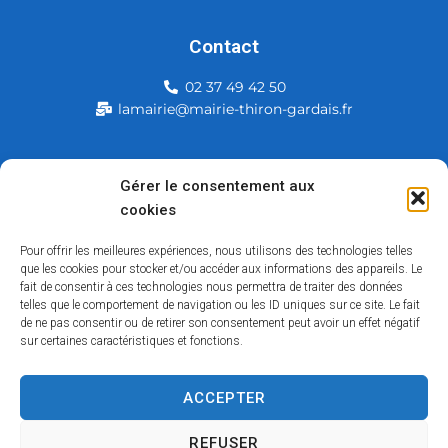
Contact
02 37 49 42 50
lamairie@mairie-thiron-gardais.fr
Mairie de Thiron-Gardais
Gérer le consentement aux
cookies
226, rue du commerce
28480 Thiron-Gardais
Pour offrir les meilleures expériences, nous utilisons des technologies telles
que les cookies pour stocker et/ou accéder aux informations des appareils. Le
fait de consentir à ces technologies nous permettra de traiter des données
telles que le comportement de navigation ou les ID uniques sur ce site. Le fait
de ne pas consentir ou de retirer son consentement peut avoir un effet négatif
sur certaines caractéristiques et fonctions.
ACCEPTER
Accessibilité
Contact
Mentions légales
Plan du site
Politique des cookies
Traitement de données personnelles
REFUSER