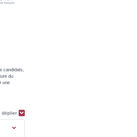
es candidats,
ture du
r une
t déplier