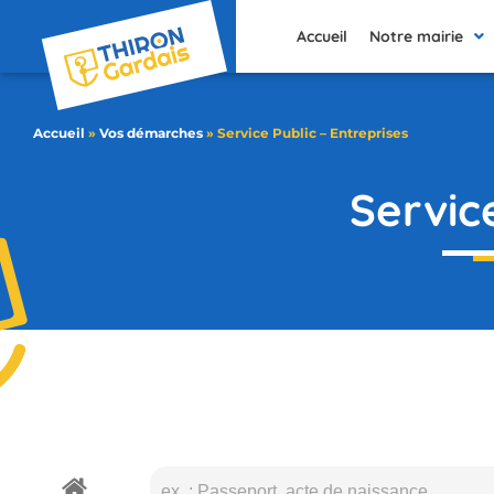
contenu
principal
Accueil
Notre mairie
Accueil
»
Vos démarches
»
Service Public – Entreprises
Servic