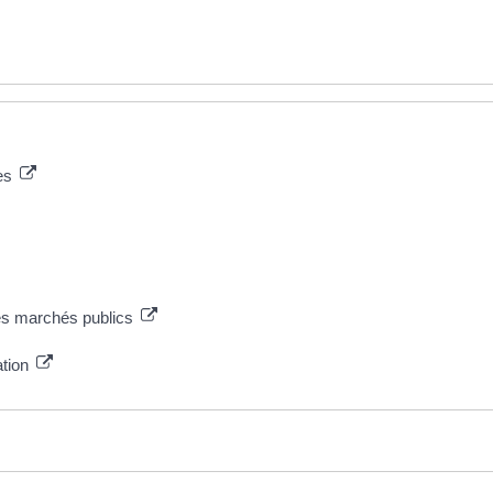
les
 des marchés publics
ation