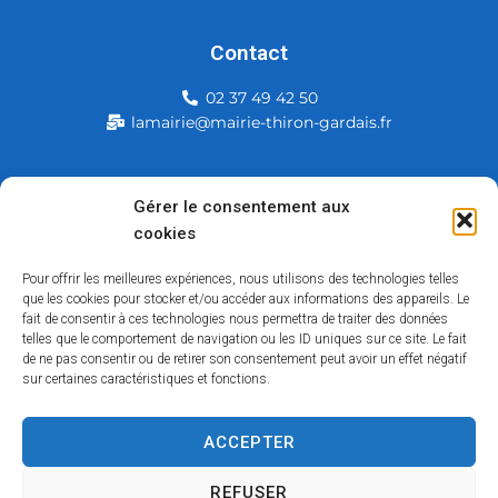
Contact
02 37 49 42 50
lamairie@mairie-thiron-gardais.fr
Mairie de Thiron-Gardais
Gérer le consentement aux
cookies
226, rue du commerce
28480 Thiron-Gardais
Pour offrir les meilleures expériences, nous utilisons des technologies telles
que les cookies pour stocker et/ou accéder aux informations des appareils. Le
fait de consentir à ces technologies nous permettra de traiter des données
telles que le comportement de navigation ou les ID uniques sur ce site. Le fait
de ne pas consentir ou de retirer son consentement peut avoir un effet négatif
sur certaines caractéristiques et fonctions.
ACCEPTER
Accessibilité
Contact
Mentions légales
Plan du site
Politique des cookies
Traitement de données personnelles
REFUSER