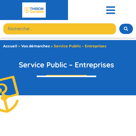
contenu
principal
Accueil
»
Vos démarches
»
Service Public – Entreprises
Service Public – Entreprises