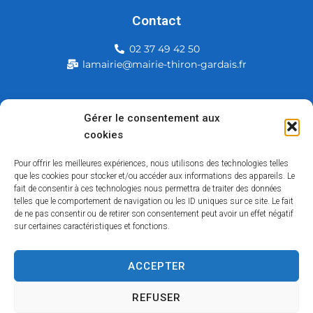
Contact
02 37 49 42 50
lamairie@mairie-thiron-gardais.fr
Mairie de Thiron-Gardais
Gérer le consentement aux
cookies
226, rue du commerce
28480 Thiron-Gardais
Pour offrir les meilleures expériences, nous utilisons des technologies telles
que les cookies pour stocker et/ou accéder aux informations des appareils. Le
fait de consentir à ces technologies nous permettra de traiter des données
telles que le comportement de navigation ou les ID uniques sur ce site. Le fait
de ne pas consentir ou de retirer son consentement peut avoir un effet négatif
sur certaines caractéristiques et fonctions.
ACCEPTER
Accessibilité
Contact
Mentions légales
Plan du site
Politique des cookies
Traitement de données personnelles
REFUSER