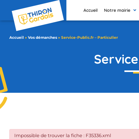
contenu
principal
Accueil
Notre mairie
Accueil
»
Vos démarches
»
Service-Public.fr – Particulier
Service-
Impossible de trouver la fiche : F35336.xml