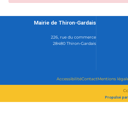
Mairie de Thiron-Gardais
226, rue du commerce
28480 Thiron-Gardais
Accessibilité
Contact
Mentions légal
Co
Propulsé par