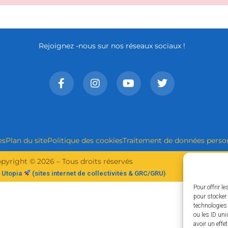
Rejoignez -nous sur nos réseaux sociaux !
es
Plan du site
Politique des cookies
Traitement de données perso
pyright © 2026 – Tous droits réservés
 Utopia
(sites internet de collectivités & GRC/GRU)
Pour offrir l
pour stocker 
technologies
ou les ID uni
avoir un effe