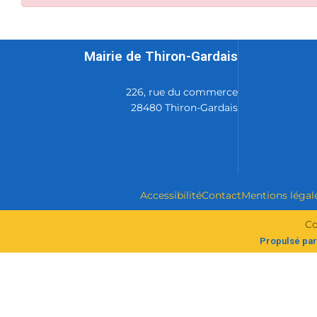
Mairie de Thiron-Gardais
226, rue du commerce
28480 Thiron-Gardais
Accessibilité
Contact
Mentions légal
Co
Propulsé par