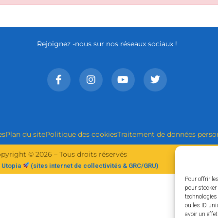
Rejoignez -nous sur nos réseaux sociaux !
es
Plan du site
Politique des cookies
Traitement de données perso
pyright © 2026 – Tous droits réservés
 Utopia
(sites internet de collectivités & GRC/GRU)
Pour offrir l
pour stocker 
technologies
ou les ID uni
avoir un effe