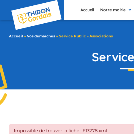
contenu
principal
Accueil
Notre mairie
Accueil
»
Vos démarches
»
Service Public – Associations
Service
Impossible de trouver la fiche : F13278.xml