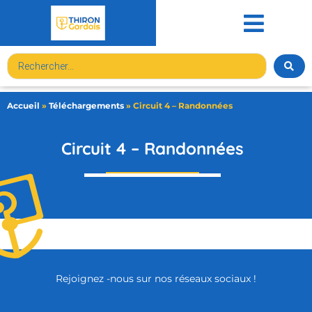
contenu
principal
Accueil
»
Téléchargements
»
Circuit 4 – Randonnées
Circuit 4 – Randonnées
Rejoignez -nous sur nos réseaux sociaux !