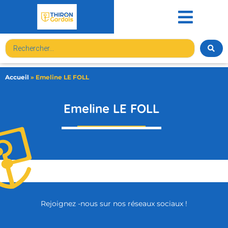
contenu
principal
Accueil
»
Emeline LE FOLL
Emeline LE FOLL
Rejoignez -nous sur nos réseaux sociaux !