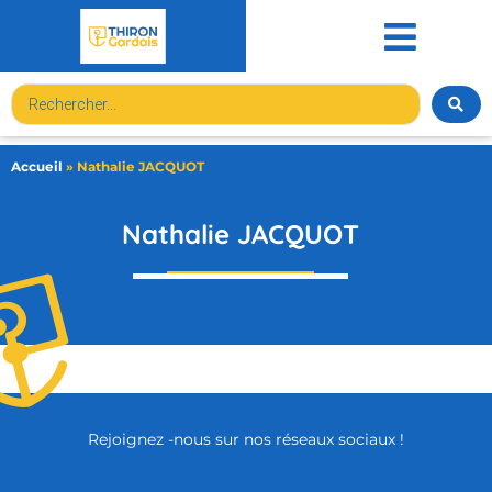
contenu
principal
Accueil
»
Nathalie JACQUOT
Nathalie JACQUOT
Rejoignez -nous sur nos réseaux sociaux !