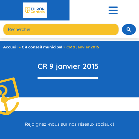
contenu
principal
Accueil
»
CR conseil municipal
»
CR 9 janvier 2015
CR 9 janvier 2015
Rejoignez -nous sur nos réseaux sociaux !