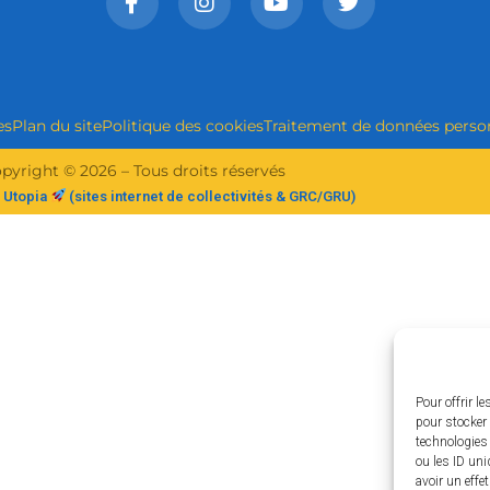
es
Plan du site
Politique des cookies
Traitement de données perso
pyright © 2026 – Tous droits réservés
 Utopia
(sites internet de collectivités & GRC/GRU)
Pour offrir l
pour stocker 
technologies
ou les ID uni
avoir un effe