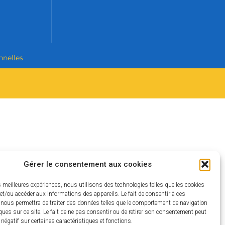
nnelles
Gérer le consentement aux cookies
es meilleures expériences, nous utilisons des technologies telles que les cookies
et/ou accéder aux informations des appareils. Le fait de consentir à ces
 nous permettra de traiter des données telles que le comportement de navigation
ques sur ce site. Le fait de ne pas consentir ou de retirer son consentement peut
t négatif sur certaines caractéristiques et fonctions.