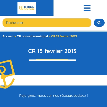
contenu
principal
Accueil
»
CR conseil municipal
»
CR 15 fevrier 2013
CR 15 fevrier 2013
Rejoignez -nous sur nos réseaux sociaux !