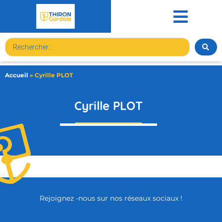
contenu
principal
Accueil
»
Cyrille PLOT
Cyrille PLOT
Rejoignez -nous sur nos réseaux sociaux !