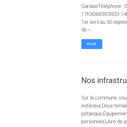
GardaisTéléphone : 
17h30MERCREDI 14h
1er avril au 30 se
9h –...
PLUS
Nos infrastr
Sur la commune, vous
extérieur,Deux terrai
pétanque,Équipements
personnes),Aire de je