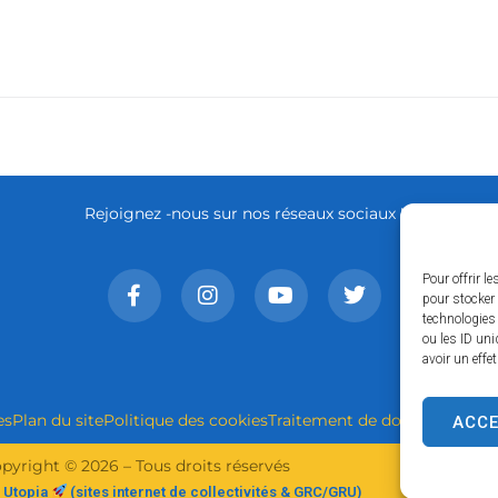
Rejoignez -nous sur nos réseaux sociaux !
Pour offrir l
pour stocker 
technologies
ou les ID uni
avoir un effe
es
Plan du site
Politique des cookies
Traitement de données perso
ACC
pyright © 2026 – Tous droits réservés
 Utopia
(sites internet de collectivités & GRC/GRU)