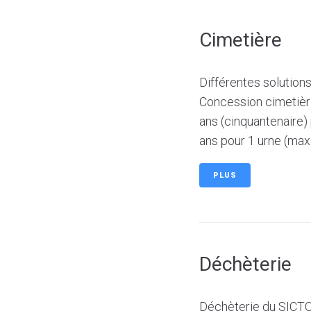
Cimetière
Différentes solutio
Concession cimetièr
ans (cinquantenaire
ans pour 1 urne (maxi
PLUS
Déchèterie
Déchèterie du SICTO