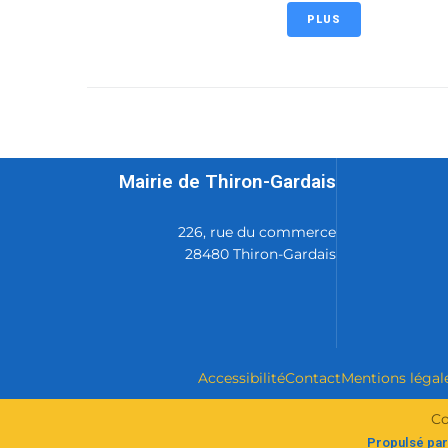
PLUS
Mairie de Thiron-Gardais
226, rue du commerce
28480 Thiron-Gardais
Accessibilité
Contact
Mentions légal
Co
Propulsé par