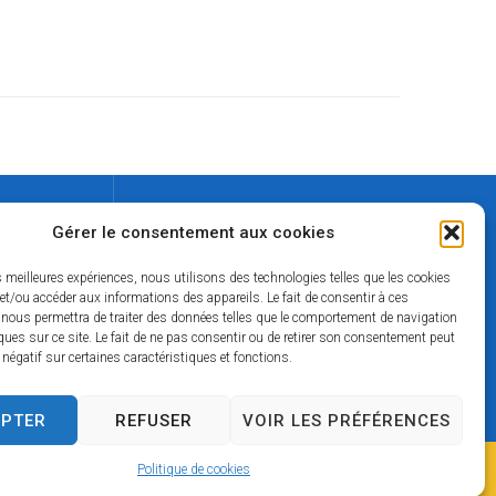
Contact
Gérer le consentement aux cookies
02 37 49 42 50
es meilleures expériences, nous utilisons des technologies telles que les cookies
lamairie@mairie-thiron-gardais.fr
et/ou accéder aux informations des appareils. Le fait de consentir à ces
 nous permettra de traiter des données telles que le comportement de navigation
ques sur ce site. Le fait de ne pas consentir ou de retirer son consentement peut
t négatif sur certaines caractéristiques et fonctions.
nnelles
EPTER
REFUSER
VOIR LES PRÉFÉRENCES
Politique de cookies