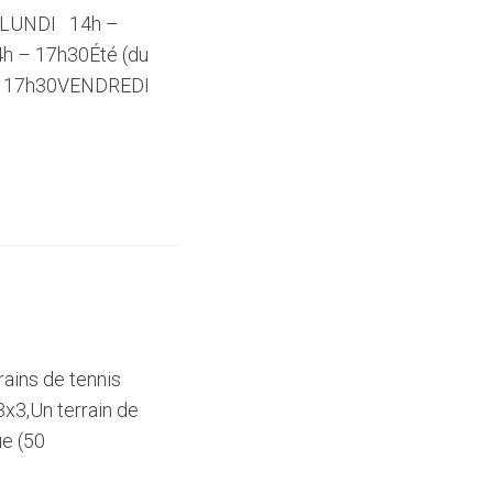
rs)LUNDI 14h –
 – 17h30Été (du
h – 17h30VENDREDI
rains de tennis
3x3,Un terrain de
ue (50