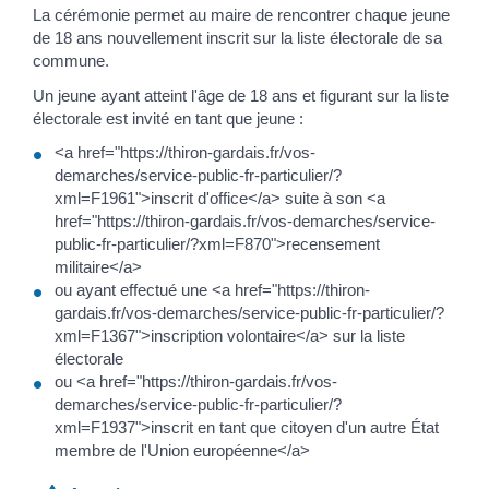
La cérémonie permet au maire de rencontrer chaque jeune
de 18 ans nouvellement inscrit sur la liste électorale de sa
commune.
Un jeune ayant atteint l'âge de 18 ans et figurant sur la liste
électorale est invité en tant que jeune :
<a href="https://thiron-gardais.fr/vos-
demarches/service-public-fr-particulier/?
xml=F1961">inscrit d'office</a> suite à son <a
href="https://thiron-gardais.fr/vos-demarches/service-
public-fr-particulier/?xml=F870">recensement
militaire</a>
ou ayant effectué une <a href="https://thiron-
gardais.fr/vos-demarches/service-public-fr-particulier/?
xml=F1367">inscription volontaire</a> sur la liste
électorale
ou <a href="https://thiron-gardais.fr/vos-
demarches/service-public-fr-particulier/?
xml=F1937">inscrit en tant que citoyen d'un autre État
membre de l'Union européenne</a>