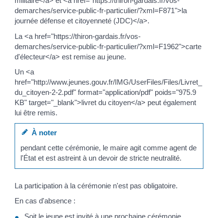
militaire</a> et <a href="https://thiron-gardais.fr/vos-
demarches/service-public-fr-particulier/?xml=F871">la
journée défense et citoyenneté (JDC)</a>.
La <a href="https://thiron-gardais.fr/vos-
demarches/service-public-fr-particulier/?xml=F1962">carte
d'électeur</a> est remise au jeune.
Un <a
href="http://www.jeunes.gouv.fr/IMG/UserFiles/Files/Livret_
du_citoyen-2-2.pdf" format="application/pdf" poids="975.9
KB" target="_blank">livret du citoyen</a> peut également
lui être remis.
À noter
pendant cette cérémonie, le maire agit comme agent de
l'État et est astreint à un devoir de stricte neutralité.
La participation à la cérémonie n'est pas obligatoire.
En cas d'absence :
Soit le jeune est invité à une prochaine cérémonie