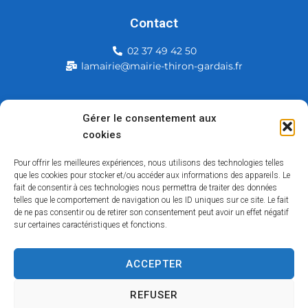
Contact
02 37 49 42 50
lamairie@mairie-thiron-gardais.fr
Mairie de Thiron-Gardais
Gérer le consentement aux
cookies
226, rue du commerce
28480 Thiron-Gardais
Pour offrir les meilleures expériences, nous utilisons des technologies telles
que les cookies pour stocker et/ou accéder aux informations des appareils. Le
fait de consentir à ces technologies nous permettra de traiter des données
telles que le comportement de navigation ou les ID uniques sur ce site. Le fait
de ne pas consentir ou de retirer son consentement peut avoir un effet négatif
sur certaines caractéristiques et fonctions.
ACCEPTER
Accessibilité
Contact
Mentions légales
Plan du site
Politique des cookies
Traitement de données personnelles
REFUSER