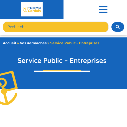
contenu
principal
Accueil
»
Vos démarches
»
Service Public – Entreprises
Service Public – Entreprises