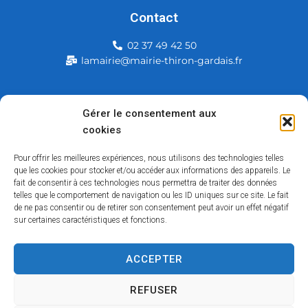
Contact
02 37 49 42 50
lamairie@mairie-thiron-gardais.fr
Mairie de Thiron-Gardais
Gérer le consentement aux
cookies
226, rue du commerce
28480 Thiron-Gardais
Pour offrir les meilleures expériences, nous utilisons des technologies telles
que les cookies pour stocker et/ou accéder aux informations des appareils. Le
fait de consentir à ces technologies nous permettra de traiter des données
telles que le comportement de navigation ou les ID uniques sur ce site. Le fait
de ne pas consentir ou de retirer son consentement peut avoir un effet négatif
sur certaines caractéristiques et fonctions.
ACCEPTER
Accessibilité
Contact
Mentions légales
Plan du site
Politique des cookies
Traitement de données personnelles
REFUSER