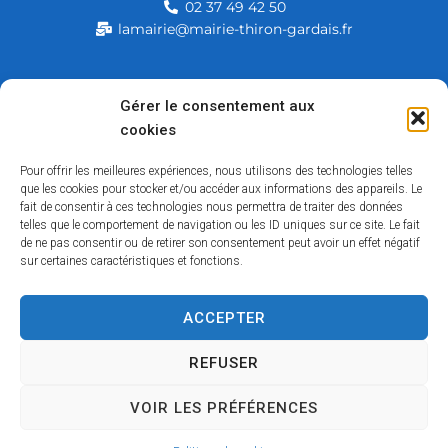
02 37 49 42 50
lamairie@mairie-thiron-gardais.fr
Mairie de Thiron-Gardais
Gérer le consentement aux
cookies
226, rue du commerce
28480 Thiron-Gardais
Pour offrir les meilleures expériences, nous utilisons des technologies telles
que les cookies pour stocker et/ou accéder aux informations des appareils. Le
fait de consentir à ces technologies nous permettra de traiter des données
telles que le comportement de navigation ou les ID uniques sur ce site. Le fait
de ne pas consentir ou de retirer son consentement peut avoir un effet négatif
sur certaines caractéristiques et fonctions.
ACCEPTER
Accessibilité
Contact
Mentions légales
Plan du site
Politique des cookies
Traitement de données personnelles
REFUSER
VOIR LES PRÉFÉRENCES
Copyright © 2026 – Tous droits réservés
Propulsé par Utopia
(sites internet de collectivités & GRC/GRU)