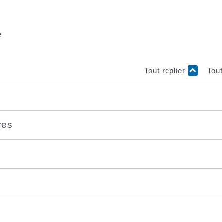
e
Tout replier
Tou
ires