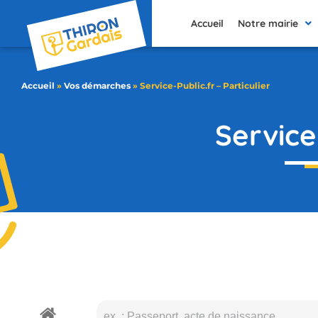
contenu
principal
Accueil
Notre mairie
Accueil
»
Vos démarches
»
Service-Public.fr – Particulier
Service-