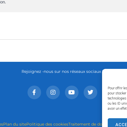
ion.
Rejoignez -nous sur nos réseaux sociaux !
Pour offrir l
pour stocker 
technologies
ou les ID uni
avoir un effe
es
Plan du site
Politique des cookies
Traitement de données perso
ACC