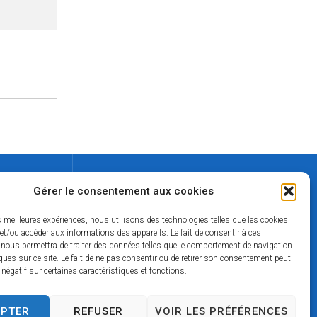
Contact
Gérer le consentement aux cookies
02 37 49 42 50
es meilleures expériences, nous utilisons des technologies telles que les cookies
lamairie@mairie-thiron-gardais.fr
et/ou accéder aux informations des appareils. Le fait de consentir à ces
 nous permettra de traiter des données telles que le comportement de navigation
ques sur ce site. Le fait de ne pas consentir ou de retirer son consentement peut
t négatif sur certaines caractéristiques et fonctions.
nnelles
EPTER
REFUSER
VOIR LES PRÉFÉRENCES