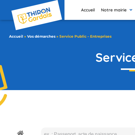
contenu
principal
Accueil
Notre mairie
Accueil
»
Vos démarches
»
Service Public – Entreprises
Servic