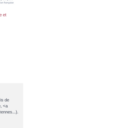
e et
is de
e, <a
ennes...).