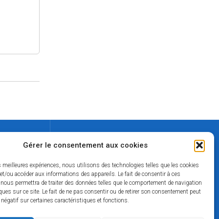
Contact
Gérer le consentement aux cookies
02 37 49 42 50
es meilleures expériences, nous utilisons des technologies telles que les cookies
lamairie@mairie-thiron-gardais.fr
et/ou accéder aux informations des appareils. Le fait de consentir à ces
 nous permettra de traiter des données telles que le comportement de navigation
ques sur ce site. Le fait de ne pas consentir ou de retirer son consentement peut
t négatif sur certaines caractéristiques et fonctions.