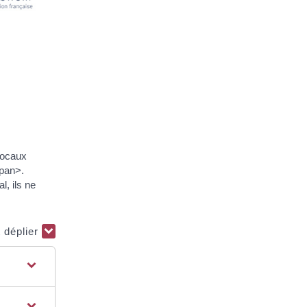
locaux
pan>.
, ils ne
t déplier