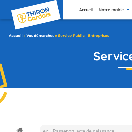
contenu
principal
Accueil
Notre mairie
Accueil
»
Vos démarches
»
Service Public – Entreprises
Servic